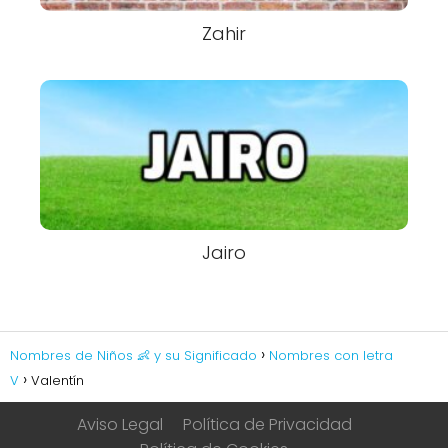
Zahir
Jairo
Nombres de Niños 👶 y su Significado
Nombres con letra
V
Valentín
Aviso Legal
Política de Privacidad