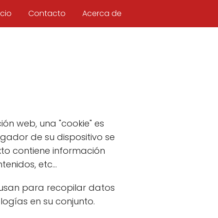
icio
Contacto
Acerca de
ción web, una "cookie" es
gador de su dispositivo se
to contiene información
enidos, etc...
 usan para recopilar datos
ogías en su conjunto.