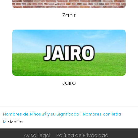
Zahir
Jairo
Nombres de Niños 👶 y su Significado
Nombres con letra
M
Matías
Aviso Legal
Política de Privacidad