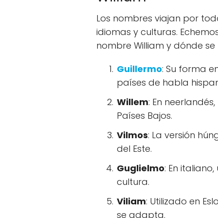
Los nombres viajan por to
idiomas y culturas. Echemos
nombre William y dónde se u
Guillermo
: Su forma 
países de habla hispa
Willem
: En neerlandés
Países Bajos.
Vilmos
: La versión hú
del Este.
Guglielmo
: En italian
cultura.
Viliam
: Utilizado en 
se adapta.