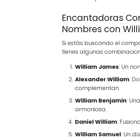
Encantadoras Co
Nombres con Wil
Si estás buscando el compa
tienes algunas combinacion
William James
: Un no
Alexander William
: D
complementan.
William Benjamin
: Un
armoniosa.
Daniel William
: Fusio
William Samuel
: Un d