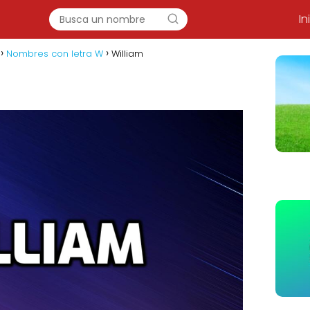
In
Nombres con letra W
William