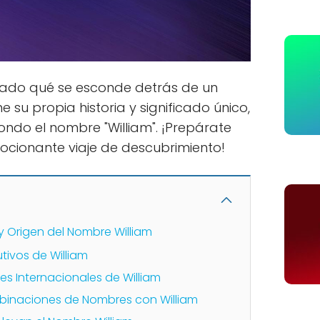
tado qué se esconde detrás de un
u propia historia y significado único,
ondo el nombre "William". ¡Prepárate
cionante viaje de descubrimiento!
o y Origen del Nombre William
tivos de William
es Internacionales de William
inaciones de Nombres con William