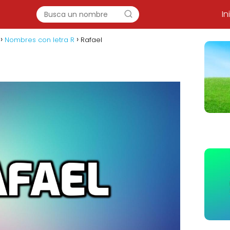
In
Nombres con letra R
Rafael