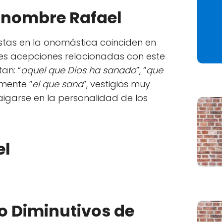
l nombre Rafael
istas en la onomástica coinciden en
es acepciones relacionadas con este
an: “
aquel que Dios ha sanado
”, “
que
emente “
el que sana
”, vestigios muy
aigarse en la personalidad de los
el
 o Diminutivos de