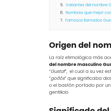
Variantes del nombre 
Nombres que mejor co
Famosos llamados Gus
Origen del no
La raíz etimológica más a
del nombre masculino Gu
“
Gustaf
”, el cual a su vez
“
goðōs
” que significaba dios
o el bastón portado por un
gentilicio.
Significado de